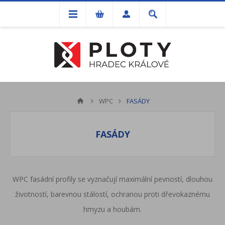
WPC
FASÁDY
FASÁDY
WPC fasádní profily se vyznačují maximální pevností, dlouhou
životností, barevnou stálostí, ochranou proti dřevokaznému
hmyzu a houbám.