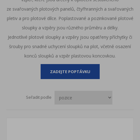
ze
svařovaných plotových panelů
,
čtyřhranných
a
svařovaných
pletiv
a pro
plotové dílce
. Poplastované a pozinkované plotové
sloupky a vzpěry jsou různého průměru a délky.
Jednotlivé plotové sloupky a vzpěry jsou opatřeny příchytky či
šrouby pro snadné uchycení sloupků na plot, včetně osazení
konců sloupků a vzpěr plastovou koncovkou.
ZADEJTE POPTÁVKU
Seřadit podle