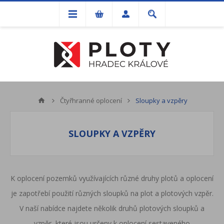
Čtyřhranné oplocení
Sloupky a vzpěry
SLOUPKY A VZPĚRY
K oplocení pozemků využívajících různé druhy plotů a oplocení
je zapotřebí použití různých sloupků na plot a plotových vzpěr.
V naší nabídce najdete několik druhů plotových sloupků a
vzpěr, které jsou určeny k oplocení sestaveného