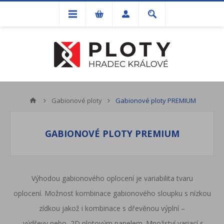
Gabionové ploty
Gabionové ploty PREMIUM
GABIONOVÉ PLOTY PREMIUM
Výhodou gabionového oplocení je variabilita tvaru
oplocení. Možnost kombinace gabionového sloupku s nízkou
zídkou jakož i kombinace s dřevěnou výplní –
výdřevy
nebo
2D plotovým panelem
. Množství variací s