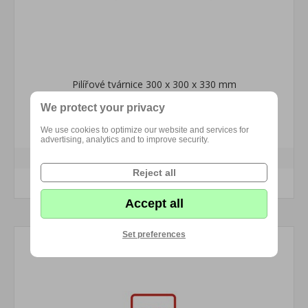
Pilířové tvárnice 300 x 300 x 330 mm
We protect your privacy
224,57 Kč s DPH
We use cookies to optimize our website and services for
advertising, analytics and to improve security.
Reject all
KOUPIT
Accept all
Set preferences