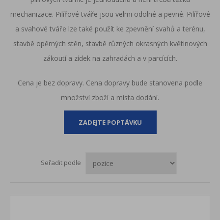
mechanizace. Pilířové tváře jsou velmi odolné a pevné. Pilířové
a svahové tváře lze také použít ke zpevnění svahů a terénu,
stavbě opěrných stěn, stavbě různých okrasných květinových
zákoutí a zídek na zahradách a v parcících.
Cena je bez dopravy. Cena dopravy bude stanovena podle
množství zboží a místa dodání.
ZADEJTE POPTÁVKU
Seřadit podle