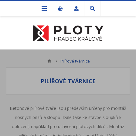
Pilířové tvárnice
PILÍŘOVÉ TVÁRNICE
Betonové pilířové tváře jsou především určeny pro montáž
nosných pilířů a sloupů. Dále také ke stavbě sloupků k
oplocení, například pro uchycení
plotových dílců
. Montáž
pilířových tvárnic je jednoduchá a není třeba těžká