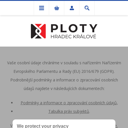
Vaše osobní údaje chráníme v souladu s nařízením Nařízením
Evropského Parlamentu a Rady (EU) 2016/679 (GDPR).
Podrobnější podmínky a informace o zpracování osobních
údajů najdete v následujících dokumentech:
Podmínky a informace o zpracování osobních údajů
,
Tabulka práv subjektů
.
V případě dotazů nebo nejasností nás prosím
kontaktujte.
We protect your privacy